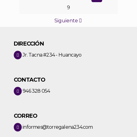
9
Siguiente
DIRECCIÓN
Jr. Tacna #234 - Huancayo
CONTACTO
946 328 054
CORREO
informes@torregalena234.com