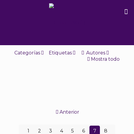
Categorías
Etiquetas
Autores
Mostra todo
Anterior
1
2
3
4
5
6
7
8