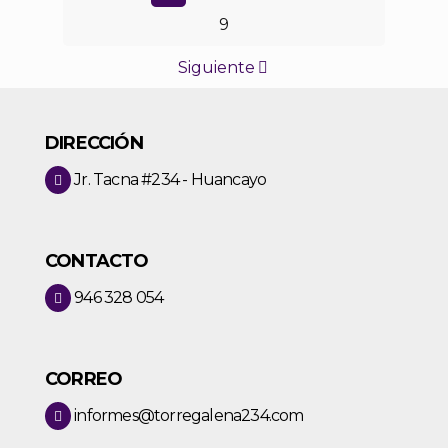
9
Siguiente
DIRECCIÓN
Jr. Tacna #234 - Huancayo
CONTACTO
946 328 054
CORREO
informes@torregalena234.com