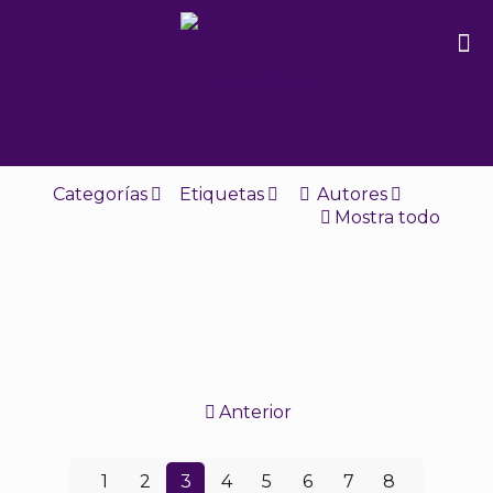
Categorías
Etiquetas
Autores
Mostra todo
Anterior
1
2
3
4
5
6
7
8