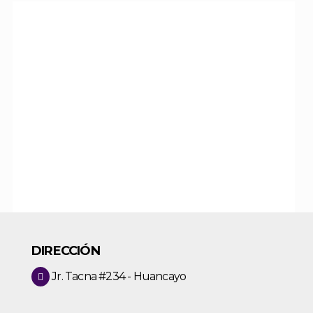
DESCUBRE EL
POTENCIAL DE TU
EQUIPO.
DIRECCIÓN
Jr. Tacna #234 - Huancayo