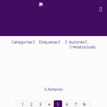
Categorías
Etiquetas
Autores
Mostra todo
Anterior
1
2
3
4
5
6
7
8