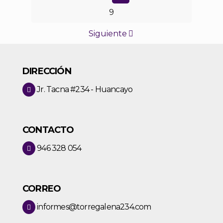
9
Siguiente
DIRECCIÓN
Jr. Tacna #234 - Huancayo
CONTACTO
946 328 054
CORREO
informes@torregalena234.com